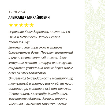
15.10.2024
АЛЕКСАНДР МИХАЙЛОВИЧ
★★★★★
Огромная благодарность Компании СВ
Окна и менеджеру Затык Сергею
Леонидовичу!
Заменили нам три окна в старом
бревенчатом доме. Приехал грамотный
и очень компетентный в своем деле
замерщик Виктор. Старую окосячку нам
сохранили, установив новые деревянные
окна со стеклопакетом.
Отдельная благодарность монтажнику,
терпеливый и уравновешенный, на наши
вопросы при монтаже всё нам пояснял.
С Уважением, Александр Михайлович.
Московская область, дачный поселок
Удельная, Раменский городской округ.