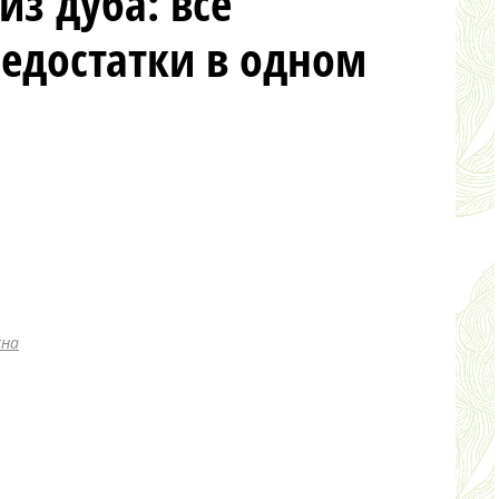
из дуба: все
едостатки в одном
кна