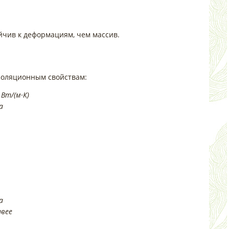
йчив к деформациям, чем массив.
золяционным свойствам:
Вт/(м·К)
а
а
ивее