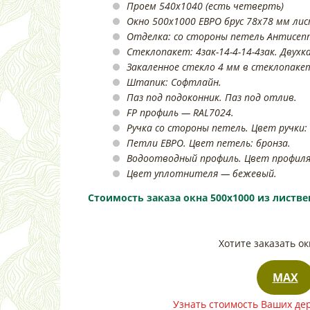
Проем 540х1040 (есть четверть)
Окно 500х1000 ЕВРО брус 78х78 мм ли
Отделка: со стороны петель Антисеп
Стеклопакет: 4зак-14-4-14-4зак. Двухк
Закаленное стекло 4 мм в стеклопаке
Штапик: Софтлайн.
Паз под подоконник. Паз под отлив.
FP профиль — RAL7024.
Ручка со стороны петель. Цвет ручки: 
Петли ЕВРО. Цвет петель: бронза.
Водоотводный профиль. Цвет профиля:
Цвет уплотнителя — бежевый.
Стоимость заказа окна 500х1000 из листве
Стоимость заказа окна 500х1000 из лиственн
Хотите заказать о
МАХ
Узнать стоимость Ваших дер