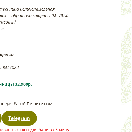
ственница цельноламельная.
тик, с обратной стороны RAL7024
амерный.
те.
бронза.
 RAL7024.
нницы 32.900р.
ицы 32.900р.
кно для бани? Пишите нам.
Telegram
евянных окон для бани за 5 минут!