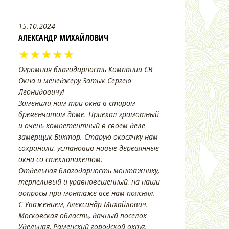
15.10.2024
АЛЕКСАНДР МИХАЙЛОВИЧ
★★★★★
Огромная благодарность Компании СВ
Окна и менеджеру Затык Сергею
Леонидовичу!
Заменили нам три окна в старом
бревенчатом доме. Приехал грамотный
и очень компетентный в своем деле
замерщик Виктор. Старую окосячку нам
сохранили, установив новые деревянные
окна со стеклопакетом.
Отдельная благодарность монтажнику,
терпеливый и уравновешенный, на наши
вопросы при монтаже всё нам пояснял.
С Уважением, Александр Михайлович.
Московская область, дачный поселок
Удельная, Раменский городской округ.