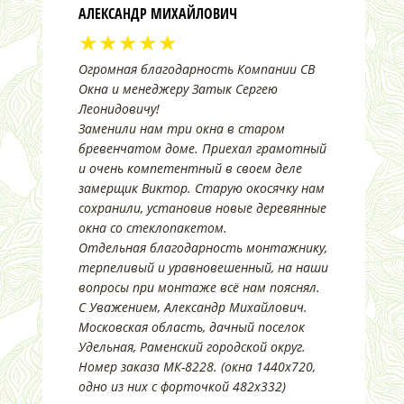
АЛЕКСАНДР МИХАЙЛОВИЧ
★★★★★
Огромная благодарность Компании СВ
Окна и менеджеру Затык Сергею
Леонидовичу!
Заменили нам три окна в старом
бревенчатом доме. Приехал грамотный
и очень компетентный в своем деле
замерщик Виктор. Старую окосячку нам
сохранили, установив новые деревянные
окна со стеклопакетом.
Отдельная благодарность монтажнику,
терпеливый и уравновешенный, на наши
вопросы при монтаже всё нам пояснял.
С Уважением, Александр Михайлович.
Московская область, дачный поселок
Удельная, Раменский городской округ.
Номер заказа МК-8228. (окна 1440х720,
одно из них с форточкой 482х332)