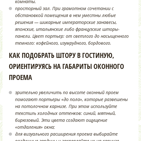
комнаты.
просторный зал. При грамотном сочетании с
обстановкой помещения в нем уместны любые
решения — шикарные императорские занавесы,
японские, итальянские либо французские шторы-
панели. Цвет портьер: от светлого до насыщенного
темного: кофейного, изумрудного, бордового.
КАК ПОДОБРАТЬ ШТОРУ В ГОСТИНУЮ,
ОРИЕНТИРУЯСЬ НА ГАБАРИТЫ ОКОННОГО
ПРОЕМА
зрительно увеличить по высоте оконный проем
помогают портьеры «до пола», которые развешены
на потолочном карнизе. При этом используйте
текстиль холодных оттенков: синий, мятный,
бирюзовый. Эти цвета создают ощущение
«отдаления» окна;
для визуального расширения проема выбирайте
воздушные гардины и закрепляйте их на карнизе,