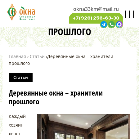
okna33km@mail.ru
|||
ДЕРЕВЯННЫЕ ОКНА – ХРАНИТЕЛИ
+7(926) 256-63-30
ПРОШЛОГО
Главная
›
Статьи
›
Деревянные окна – хранители
прошлого
Статьи
Деревянные окна – хранители
прошлого
Каждый
хозяин
хочет